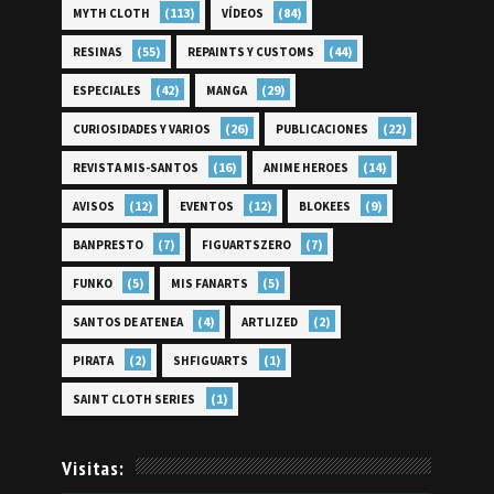
(113)
(84)
MYTH CLOTH
VÍDEOS
(55)
(44)
RESINAS
REPAINTS Y CUSTOMS
(42)
(29)
ESPECIALES
MANGA
(26)
(22)
CURIOSIDADES Y VARIOS
PUBLICACIONES
(16)
(14)
REVISTA MIS-SANTOS
ANIME HEROES
(12)
(12)
(9)
AVISOS
EVENTOS
BLOKEES
(7)
(7)
BANPRESTO
FIGUARTSZERO
(5)
(5)
FUNKO
MIS FANARTS
(4)
(2)
SANTOS DE ATENEA
ARTLIZED
(2)
(1)
PIRATA
SHFIGUARTS
(1)
SAINT CLOTH SERIES
Visitas: