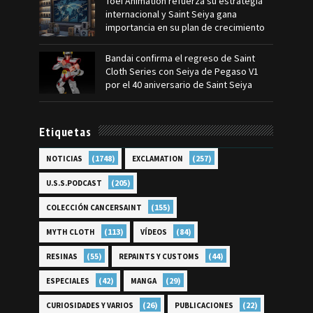
Toei Animation refuerza su estrategia
internacional y Saint Seiya gana
importancia en su plan de crecimiento
Bandai confirma el regreso de Saint
Cloth Series con Seiya de Pegaso V1
por el 40 aniversario de Saint Seiya
Etiquetas
(1748)
(257)
NOTICIAS
EXCLAMATION
(205)
U.S.S.PODCAST
(155)
COLECCIÓN CANCERSAINT
(113)
(84)
MYTH CLOTH
VÍDEOS
(55)
(44)
RESINAS
REPAINTS Y CUSTOMS
(42)
(29)
ESPECIALES
MANGA
(26)
(22)
CURIOSIDADES Y VARIOS
PUBLICACIONES