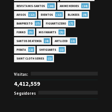
(16)
(14)
REVISTA MIS-SANTOS
ANIME HEROES
(12)
(12)
(9)
AVISOS
EVENTOS
BLOKEES
(7)
(7)
BANPRESTO
FIGUARTSZERO
(5)
(5)
FUNKO
MIS FANARTS
(4)
(2)
SANTOS DE ATENEA
ARTLIZED
(2)
(1)
PIRATA
SHFIGUARTS
(1)
SAINT CLOTH SERIES
Visitas:
4,412,559
Seguidores