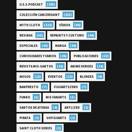
(205)
U.S.S.PODCAST
(155)
COLECCIÓN CANCERSAINT
(113)
(84)
MYTH CLOTH
VÍDEOS
(55)
(44)
RESINAS
REPAINTS Y CUSTOMS
(42)
(29)
ESPECIALES
MANGA
(26)
(22)
CURIOSIDADES Y VARIOS
PUBLICACIONES
(16)
(14)
REVISTA MIS-SANTOS
ANIME HEROES
(12)
(12)
(9)
AVISOS
EVENTOS
BLOKEES
(7)
(7)
BANPRESTO
FIGUARTSZERO
(5)
(5)
FUNKO
MIS FANARTS
(4)
(2)
SANTOS DE ATENEA
ARTLIZED
(2)
(1)
PIRATA
SHFIGUARTS
(1)
SAINT CLOTH SERIES