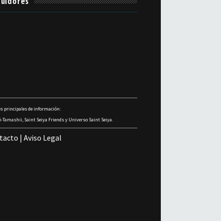
uidores
s principales de información:
-Tamashii, Saint Seiya Friends y Universo Saint Seiya.
tacto
|
Aviso Legal