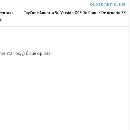
OLDER ARTICLE
ventos ·
ToyZone Anuncia Su Versión OCE De Camus De Acuario EX
s
mentarios, ¿Tú que opinas?