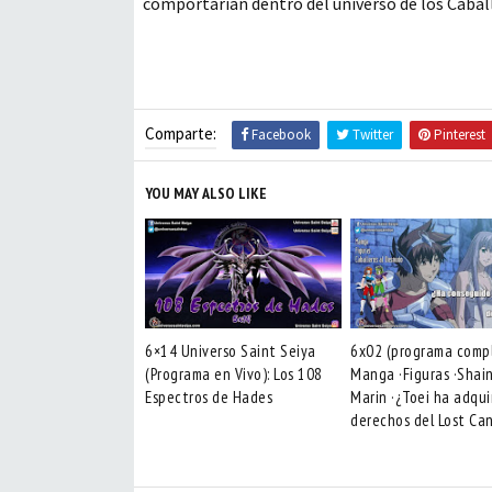
comportarían dentro del universo de los Cabal
Comparte:
Facebook
Twitter
Pinterest
YOU MAY ALSO LIKE
6×14 Universo Saint Seiya
6x02 (programa compl
(Programa en Vivo): Los 108
Manga ·Figuras ·Shai
Espectros de Hades
Marin ·¿Toei ha adqui
derechos del Lost Ca