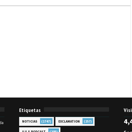
Etiquetas
Vis
4,
(1747)
(257)
NOTICIAS
EXCLAMATION
da
(205)
U.S.S.PODCAST