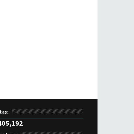
itas:
405,192