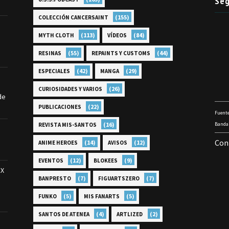
Seg
(155)
COLECCIÓN CANCERSAINT
(113)
(84)
MYTH CLOTH
VÍDEOS
(55)
(44)
RESINAS
REPAINTS Y CUSTOMS
(42)
(29)
ESPECIALES
MANGA
(26)
CURIOSIDADES Y VARIOS
de
(22)
PUBLICACIONES
Fuente
(16)
Bandai
REVISTA MIS-SANTOS
Con
(14)
(12)
ANIME HEROES
AVISOS
(12)
(9)
EVENTOS
BLOKEES
EX
(7)
(7)
BANPRESTO
FIGUARTSZERO
(5)
(5)
FUNKO
MIS FANARTS
(4)
(2)
SANTOS DE ATENEA
ARTLIZED