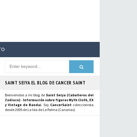
TO
SAINT SEIYA EL BLOG DE CANCER SAINT
Bienvenidos a mi blog de
Saint Seiya (Caballeros del
Zodiaco)
-
Información sobre figuras Myth Cloth, EX
y Vintage de Bandai
. Soy
CancerSaint
coleccionista
desde 2005 de La Isla de La Palma (Canarias).