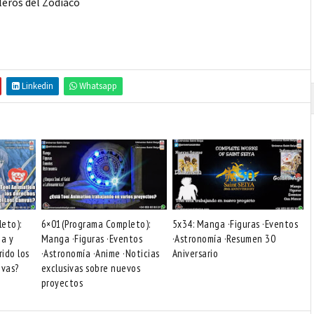
leros del Zodiaco
Linkedin
Whatsapp
eto):
6×01(Programa Completo):
5x34: Manga ·Figuras ·Eventos
na y
Manga ·Figuras ·Eventos
·Astronomía ·Resumen 30
rido los
·Astronomía ·Anime ·Noticias
Aniversario
nvas?
exclusivas sobre nuevos
proyectos