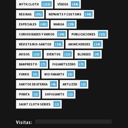
(113)
(84)
MYTH CLOTH
VÍDEOS
(55)
(44)
RESINAS
REPAINTS Y CUSTOMS
(42)
(29)
ESPECIALES
MANGA
(26)
(22)
CURIOSIDADES Y VARIOS
PUBLICACIONES
(16)
(14)
REVISTA MIS-SANTOS
ANIME HEROES
(12)
(12)
(9)
AVISOS
EVENTOS
BLOKEES
(7)
(7)
BANPRESTO
FIGUARTSZERO
(5)
(5)
FUNKO
MIS FANARTS
(4)
(2)
SANTOS DE ATENEA
ARTLIZED
(2)
(1)
PIRATA
SHFIGUARTS
(1)
SAINT CLOTH SERIES
Visitas: