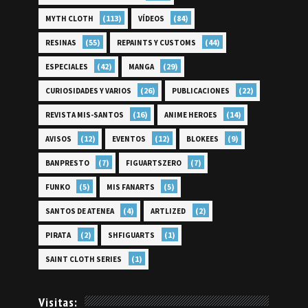
(113)
(84)
MYTH CLOTH
VÍDEOS
(55)
(44)
RESINAS
REPAINTS Y CUSTOMS
(42)
(29)
ESPECIALES
MANGA
(26)
(22)
CURIOSIDADES Y VARIOS
PUBLICACIONES
(16)
(14)
REVISTA MIS-SANTOS
ANIME HEROES
(12)
(12)
(9)
AVISOS
EVENTOS
BLOKEES
(7)
(7)
BANPRESTO
FIGUARTSZERO
(5)
(5)
FUNKO
MIS FANARTS
(4)
(2)
SANTOS DE ATENEA
ARTLIZED
(2)
(1)
PIRATA
SHFIGUARTS
(1)
SAINT CLOTH SERIES
Visitas: