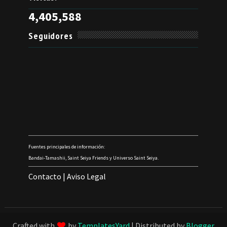
4,405,588
Seguidores
Fuentes principales de información:
Bandai-Tamashii, Saint Seiya Friends y Universo Saint Seiya.
Contacto
|
Aviso Legal
Crafted with
by
TemplatesYard
| Distributed by
Blogger