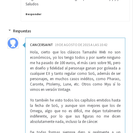
Saludos
Responder
Respuestas
CANCERSAINT
19 DE AGOSTO DE 2015 A LAS 10:42
Hola, cierto que los clásicos Tamashii Web no son
económicos, yo los tengo todos y por suerte ninguno
me ha pasado de 100 euros, el más caro sobre 90, pero
en diseño y fidelidad al personaje ganan por goleada a
cualquier EX y tanto regular como SoG, además de ser
personajes, en muchos casos inéditos, como Pharao,
Caronte, Ptolemy, Lune, etc. Otros como Myu sí lo
vimos en versión Vintage.
Yo también he visto todos los capítulos emitidos hasta
la fecha de SoG, y aunque son mejores que los de
Omega, algo que no es difícil, me dejan totalmente
indiferente, por lo que sus figuras no me dicen
absolutamente nada, incluso la de cáncer.
De todas formas siempre digo si realmente a un