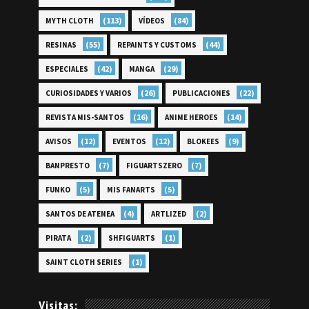
(113)
(84)
MYTH CLOTH
VÍDEOS
(55)
(44)
RESINAS
REPAINTS Y CUSTOMS
(42)
(29)
ESPECIALES
MANGA
(26)
(22)
CURIOSIDADES Y VARIOS
PUBLICACIONES
(16)
(14)
REVISTA MIS-SANTOS
ANIME HEROES
(12)
(12)
(9)
AVISOS
EVENTOS
BLOKEES
(7)
(7)
BANPRESTO
FIGUARTSZERO
(5)
(5)
FUNKO
MIS FANARTS
(4)
(2)
SANTOS DE ATENEA
ARTLIZED
(2)
(1)
PIRATA
SHFIGUARTS
(1)
SAINT CLOTH SERIES
Visitas: