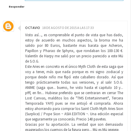
Responder
OCTAVIO
18 DE AGOSTO DE 2015 A LAS 17:33
Visto así..., es comprensible el punto de vista que has dado,
estoy de acuerdo en muchos aspectos, la broma me ha
salido por 80 Euros, bastante mas barata que Acheron,
Papillon y Pharao de Sphynx, que rondaban los 100-130 €.
Valentín de Harpy me salió por un precio parecido a este Mü
de S.O.G.
Este Aries en concreto es el único Myth Cloth de esta saga que
voy a tener, más que nada porque es mi signo zodiacal y
porque desde niño me flipó este caballero dorado. Así que
tengo prácticamente todas sus versiones, y al salir S.O.G.
ANIME (saga que... bueno, he visto hasta el capitulo 10 y...
pfff, en fin... Hubiese preferido que se centraran en cerrar The
Lost Canvas, malditos los de "TMS Entertainment", Tercera
Temporada YA!!!) pues se me antojó el comprarla. Ahora
estoy ahorrando para comprar los Saint Cloth Myth Aries Sion
(Surplice) / Pope Sion ~ ASIA EDITION ~. Una edición especial
que seguramente ya conocerás. Precio 140 pavetes.
Gracias por tu aportación. La verdad que son demasiado
exagerados los cuernos de la figura pero... Mü es Mü jejejeje.