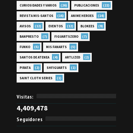
(26)
(22)
CURIOSIDADES Y VARIOS
PUBLICACIONES
(16)
(14)
REVISTA MIS-SANTOS
ANIME HEROES
(12)
(12)
(9)
AVISOS
EVENTOS
BLOKEES
(7)
(7)
BANPRESTO
FIGUARTSZERO
(5)
(5)
FUNKO
MIS FANARTS
(4)
(2)
SANTOS DE ATENEA
ARTLIZED
(2)
(1)
PIRATA
SHFIGUARTS
(1)
SAINT CLOTH SERIES
Visitas:
4,409,478
Seguidores