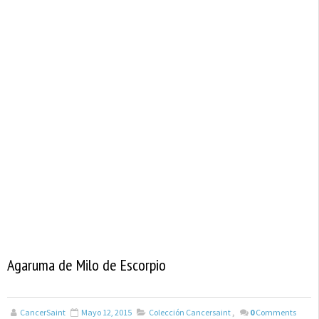
Agaruma de Milo de Escorpio
CancerSaint
Mayo 12, 2015
Colección Cancersaint
,
0
Comments