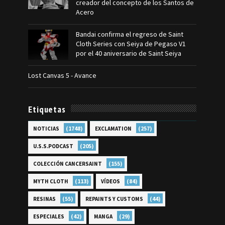
creador del concepto de los Santos de
Acero
Bandai confirma el regreso de Saint
Cloth Series con Seiya de Pegaso V1
por el 40 aniversario de Saint Seiya
Lost Canvas 5 - Avance
Etiquetas
(1748)
(257)
NOTICIAS
EXCLAMATION
(205)
U.S.S.PODCAST
(155)
COLECCIÓN CANCERSAINT
(113)
(84)
MYTH CLOTH
VÍDEOS
(55)
(44)
RESINAS
REPAINTS Y CUSTOMS
(42)
(29)
ESPECIALES
MANGA