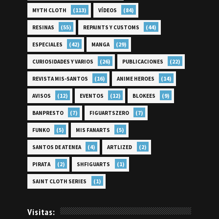
(113)
(84)
MYTH CLOTH
VÍDEOS
(55)
(44)
RESINAS
REPAINTS Y CUSTOMS
(42)
(29)
ESPECIALES
MANGA
(26)
(22)
CURIOSIDADES Y VARIOS
PUBLICACIONES
(16)
(14)
REVISTA MIS-SANTOS
ANIME HEROES
(12)
(12)
(9)
AVISOS
EVENTOS
BLOKEES
(7)
(7)
BANPRESTO
FIGUARTSZERO
(5)
(5)
FUNKO
MIS FANARTS
(4)
(2)
SANTOS DE ATENEA
ARTLIZED
(2)
(1)
PIRATA
SHFIGUARTS
(1)
SAINT CLOTH SERIES
Visitas: