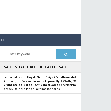
TO
SAINT SEIYA EL BLOG DE CANCER SAINT
Bienvenidos a mi blog de
Saint Seiya (Caballeros del
Zodiaco)
-
Información sobre figuras Myth Cloth, EX
y Vintage de Bandai
. Soy
CancerSaint
coleccionista
desde 2005 de La Isla de La Palma (Canarias).