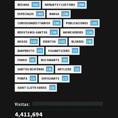
(55)
(44)
RESINAS
REPAINTS Y CUSTOMS
(42)
(29)
ESPECIALES
MANGA
(26)
(22)
CURIOSIDADES Y VARIOS
PUBLICACIONES
(16)
(14)
REVISTA MIS-SANTOS
ANIME HEROES
(12)
(12)
(9)
AVISOS
EVENTOS
BLOKEES
(7)
(7)
BANPRESTO
FIGUARTSZERO
(5)
(5)
FUNKO
MIS FANARTS
(4)
(2)
SANTOS DE ATENEA
ARTLIZED
(2)
(1)
PIRATA
SHFIGUARTS
(1)
SAINT CLOTH SERIES
Visitas:
4,411,694