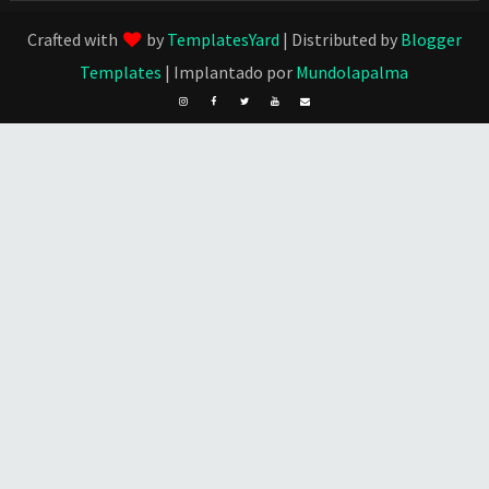
Crafted with
by
TemplatesYard
| Distributed by
Blogger
Templates
| Implantado por
Mundolapalma