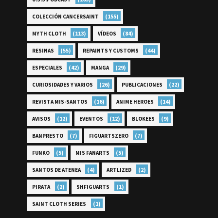
(155)
COLECCIÓN CANCERSAINT
(113)
(84)
MYTH CLOTH
VÍDEOS
(55)
(44)
RESINAS
REPAINTS Y CUSTOMS
(42)
(29)
ESPECIALES
MANGA
(26)
(22)
CURIOSIDADES Y VARIOS
PUBLICACIONES
(16)
(14)
REVISTA MIS-SANTOS
ANIME HEROES
(12)
(12)
(9)
AVISOS
EVENTOS
BLOKEES
(7)
(7)
BANPRESTO
FIGUARTSZERO
(5)
(5)
FUNKO
MIS FANARTS
(4)
(2)
SANTOS DE ATENEA
ARTLIZED
(2)
(1)
PIRATA
SHFIGUARTS
(1)
SAINT CLOTH SERIES