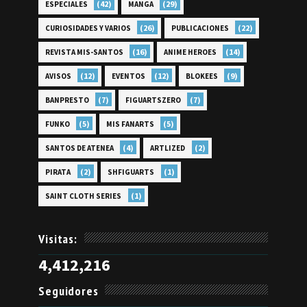
(42)
(29)
ESPECIALES
MANGA
(26)
(22)
CURIOSIDADES Y VARIOS
PUBLICACIONES
(16)
(14)
REVISTA MIS-SANTOS
ANIME HEROES
(12)
(12)
(9)
AVISOS
EVENTOS
BLOKEES
(7)
(7)
BANPRESTO
FIGUARTSZERO
(5)
(5)
FUNKO
MIS FANARTS
(4)
(2)
SANTOS DE ATENEA
ARTLIZED
(2)
(1)
PIRATA
SHFIGUARTS
(1)
SAINT CLOTH SERIES
Visitas:
4,412,216
Seguidores