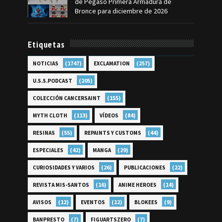
de Pegaso Primera Armadura de
Bronce para diciembre de 2026
Etiquetas
(1747)
(257)
NOTICIAS
EXCLAMATION
(205)
U.S.S.PODCAST
(155)
COLECCIÓN CANCERSAINT
(113)
(84)
MYTH CLOTH
VÍDEOS
(55)
(44)
RESINAS
REPAINTS Y CUSTOMS
(42)
(29)
ESPECIALES
MANGA
(26)
(22)
CURIOSIDADES Y VARIOS
PUBLICACIONES
(16)
(14)
REVISTA MIS-SANTOS
ANIME HEROES
(12)
(12)
(9)
AVISOS
EVENTOS
BLOKEES
(7)
(7)
BANPRESTO
FIGUARTSZERO