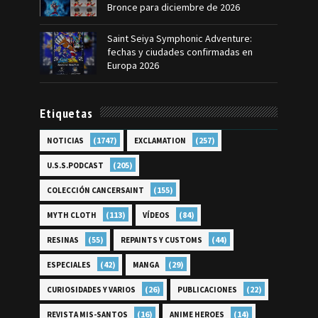
Bronce para diciembre de 2026
Saint Seiya Symphonic Adventure:
fechas y ciudades confirmadas en
Europa 2026
Etiquetas
(1747)
(257)
NOTICIAS
EXCLAMATION
(205)
U.S.S.PODCAST
(155)
COLECCIÓN CANCERSAINT
(113)
(84)
MYTH CLOTH
VÍDEOS
(55)
(44)
RESINAS
REPAINTS Y CUSTOMS
(42)
(29)
ESPECIALES
MANGA
(26)
(22)
CURIOSIDADES Y VARIOS
PUBLICACIONES
(16)
(14)
REVISTA MIS-SANTOS
ANIME HEROES