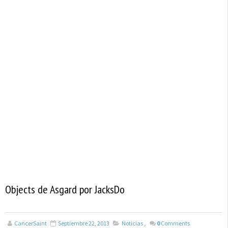
Objects de Asgard por JacksDo
CancerSaint
Septiembre 22, 2013
Noticias
,
0
Comments