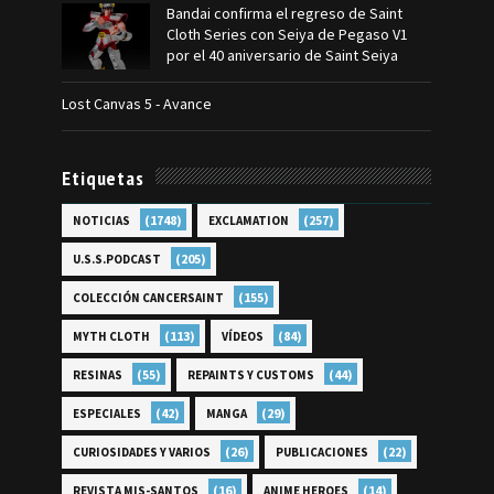
Bandai confirma el regreso de Saint
Cloth Series con Seiya de Pegaso V1
por el 40 aniversario de Saint Seiya
Lost Canvas 5 - Avance
Etiquetas
(1748)
(257)
NOTICIAS
EXCLAMATION
(205)
U.S.S.PODCAST
(155)
COLECCIÓN CANCERSAINT
(113)
(84)
MYTH CLOTH
VÍDEOS
(55)
(44)
RESINAS
REPAINTS Y CUSTOMS
(42)
(29)
ESPECIALES
MANGA
(26)
(22)
CURIOSIDADES Y VARIOS
PUBLICACIONES
(16)
(14)
REVISTA MIS-SANTOS
ANIME HEROES