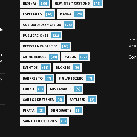
(55)
(44)
RESINAS
REPAINTS Y CUSTOMS
(42)
(29)
ESPECIALES
MANGA
(26)
CURIOSIDADES Y VARIOS
de
(22)
PUBLICACIONES
Fuente
(16)
Bandai
REVISTA MIS-SANTOS
th
Con
(14)
(12)
ANIME HEROES
AVISOS
e
(12)
(9)
EVENTOS
BLOKEES
(7)
(7)
BANPRESTO
FIGUARTSZERO
EX
(5)
(5)
FUNKO
MIS FANARTS
(4)
(2)
SANTOS DE ATENEA
ARTLIZED
(2)
(1)
PIRATA
SHFIGUARTS
(1)
SAINT CLOTH SERIES