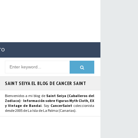
TO
SAINT SEIYA EL BLOG DE CANCER SAINT
Bienvenidos a mi blog de
Saint Seiya (Caballeros del
Zodiaco)
-
Información sobre figuras Myth Cloth, EX
y Vintage de Bandai
. Soy
CancerSaint
coleccionista
desde 2005 de La Isla de La Palma (Canarias).