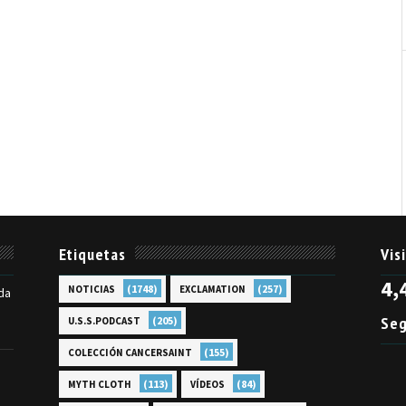
Etiquetas
Vis
4,
(1748)
(257)
NOTICIAS
EXCLAMATION
da
Seg
(205)
U.S.S.PODCAST
(155)
COLECCIÓN CANCERSAINT
(113)
(84)
MYTH CLOTH
VÍDEOS