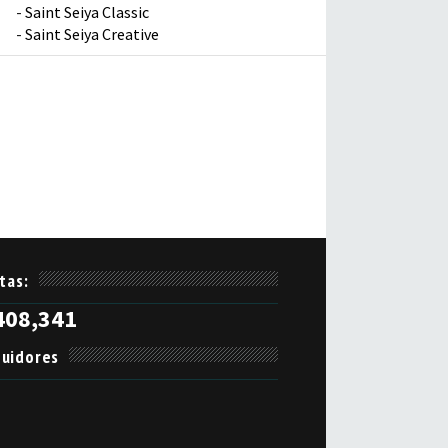
-
Saint Seiya Classic
-
Saint Seiya Creative
itas:
408,341
uidores