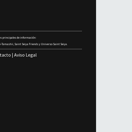
s principales de información:
-Tamashii, Saint Seiya Friends y Universo Saint Seiya.
tacto
|
Aviso Legal