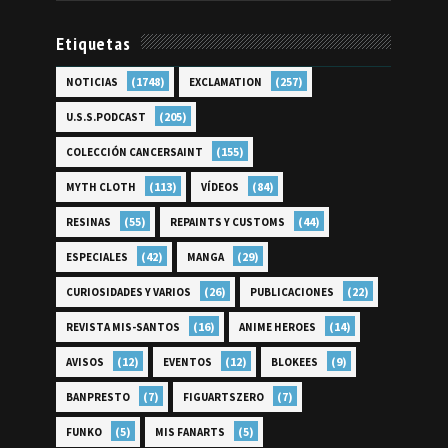
Etiquetas
(1748)
(257)
NOTICIAS
EXCLAMATION
(205)
U.S.S.PODCAST
(155)
COLECCIÓN CANCERSAINT
(113)
(84)
MYTH CLOTH
VÍDEOS
(55)
(44)
RESINAS
REPAINTS Y CUSTOMS
(42)
(29)
ESPECIALES
MANGA
(26)
(22)
CURIOSIDADES Y VARIOS
PUBLICACIONES
(16)
(14)
REVISTA MIS-SANTOS
ANIME HEROES
(12)
(12)
(9)
AVISOS
EVENTOS
BLOKEES
(7)
(7)
BANPRESTO
FIGUARTSZERO
(5)
(5)
FUNKO
MIS FANARTS