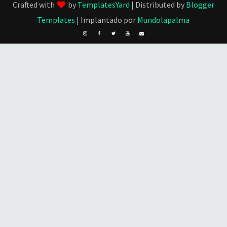
Crafted with
by
TemplatesYard
| Distributed by
Blogger
Templates
| Implantado por
Mundolapalma