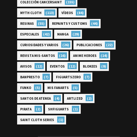
(155)
COLECCIÓN CANCERSAINT
(113)
(84)
MYTH CLOTH
VÍDEOS
(55)
(44)
RESINAS
REPAINTS Y CUSTOMS
(42)
(29)
ESPECIALES
MANGA
(26)
(22)
CURIOSIDADES Y VARIOS
PUBLICACIONES
(16)
(14)
REVISTA MIS-SANTOS
ANIME HEROES
(12)
(12)
(9)
AVISOS
EVENTOS
BLOKEES
(7)
(7)
BANPRESTO
FIGUARTSZERO
(5)
(5)
FUNKO
MIS FANARTS
(4)
(2)
SANTOS DE ATENEA
ARTLIZED
(2)
(1)
PIRATA
SHFIGUARTS
(1)
SAINT CLOTH SERIES