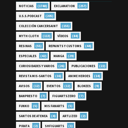
(1748)
(257)
NOTICIAS
EXCLAMATION
(205)
U.S.S.PODCAST
(155)
COLECCIÓN CANCERSAINT
(113)
(84)
MYTH CLOTH
VÍDEOS
(55)
(44)
RESINAS
REPAINTS Y CUSTOMS
(42)
(29)
ESPECIALES
MANGA
(26)
(22)
CURIOSIDADES Y VARIOS
PUBLICACIONES
(16)
(14)
REVISTA MIS-SANTOS
ANIME HEROES
(12)
(12)
(9)
AVISOS
EVENTOS
BLOKEES
(7)
(7)
BANPRESTO
FIGUARTSZERO
(5)
(5)
FUNKO
MIS FANARTS
(4)
(2)
SANTOS DE ATENEA
ARTLIZED
(2)
(1)
PIRATA
SHFIGUARTS