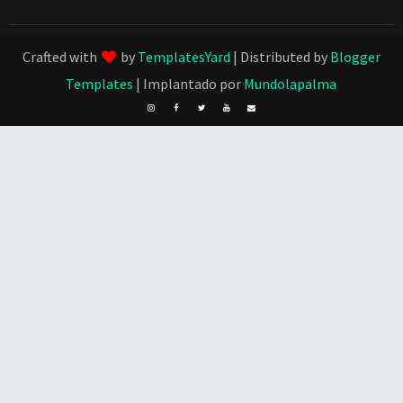
Crafted with
by
TemplatesYard
| Distributed by
Blogger
Templates
| Implantado por
Mundolapalma