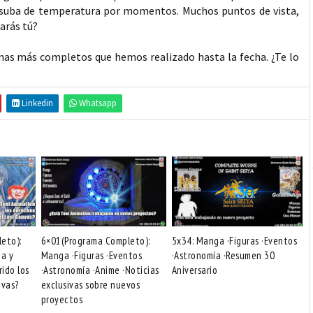
te suba de temperatura por momentos. Muchos puntos de vista,
tarás tú?
mas más completos que hemos realizado hasta la fecha. ¿Te lo
Linkedin
Whatsapp
eto):
6×01(Programa Completo):
5x34: Manga ·Figuras ·Eventos
na y
Manga ·Figuras ·Eventos
·Astronomía ·Resumen 30
rido los
·Astronomía ·Anime ·Noticias
Aniversario
nvas?
exclusivas sobre nuevos
proyectos