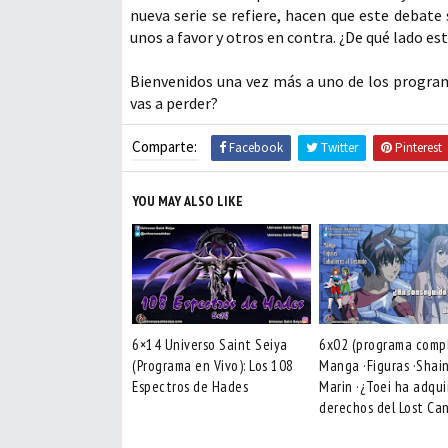
nueva serie se refiere, hacen que este deba
unos a favor y otros en contra. ¿De qué lado es
Bienvenidos una vez más a uno de los progra
vas a perder?
Comparte:
Facebook
Twitter
Pinterest
YOU MAY ALSO LIKE
6×14 Universo Saint Seiya
6x02 (programa compl
(Programa en Vivo): Los 108
Manga ·Figuras ·Shai
Espectros de Hades
Marin ·¿Toei ha adqui
derechos del Lost Ca