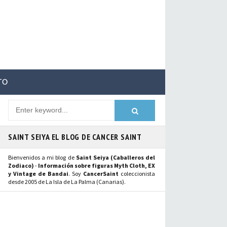
TO
SAINT SEIYA EL BLOG DE CANCER SAINT
Bienvenidos a mi blog de
Saint Seiya (Caballeros del
Zodiaco)
-
Información sobre figuras Myth Cloth, EX
y Vintage de Bandai
. Soy
CancerSaint
coleccionista
desde 2005 de La Isla de La Palma (Canarias).