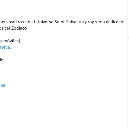
s vosotros en el Universo Saint Seiya, un programa dedicado
os del Zodiaco.
os móviles)
eiya...
do:
39a