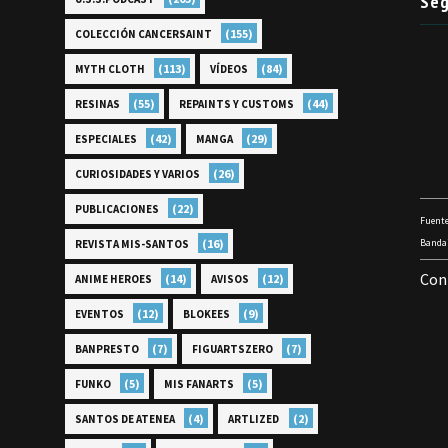
Seg
(155)
COLECCIÓN CANCERSAINT
(113)
(84)
MYTH CLOTH
VÍDEOS
(55)
(44)
RESINAS
REPAINTS Y CUSTOMS
(42)
(29)
ESPECIALES
MANGA
(26)
CURIOSIDADES Y VARIOS
(22)
PUBLICACIONES
Fuente
(16)
Bandai
REVISTA MIS-SANTOS
Con
(14)
(12)
ANIME HEROES
AVISOS
(12)
(9)
EVENTOS
BLOKEES
(7)
(7)
BANPRESTO
FIGUARTSZERO
(5)
(5)
FUNKO
MIS FANARTS
(4)
(2)
SANTOS DE ATENEA
ARTLIZED