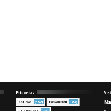
Etiquetas
Vis
N
(1747)
(257)
NOTICIAS
EXCLAMATION
(205)
U.S.S.PODCAST