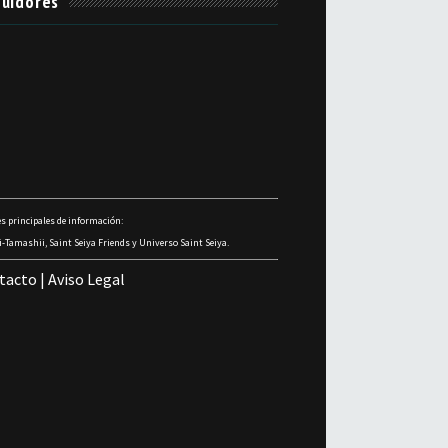
uidores
s principales de información:
-Tamashii, Saint Seiya Friends y Universo Saint Seiya.
tacto
|
Aviso Legal