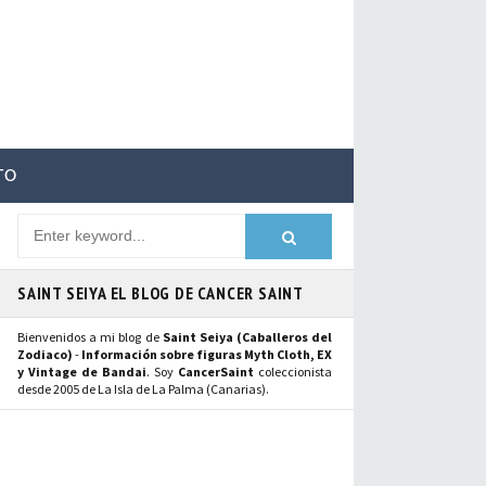
TO
SAINT SEIYA EL BLOG DE CANCER SAINT
Bienvenidos a mi blog de
Saint Seiya (Caballeros del
Zodiaco)
-
Información sobre figuras Myth Cloth, EX
y Vintage de Bandai
. Soy
CancerSaint
coleccionista
desde 2005 de La Isla de La Palma (Canarias).