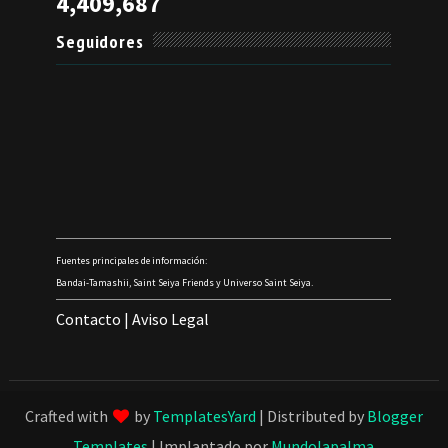
4,409,687
Seguidores
Fuentes principales de información:
Bandai-Tamashii, Saint Seiya Friends y Universo Saint Seiya.
Contacto
|
Aviso Legal
Crafted with
by
TemplatesYard
| Distributed by
Blogger
Templates
| Implantado por
Mundolapalma