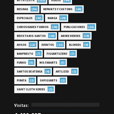
(113)
(84)
MYTH CLOTH
VÍDEOS
(55)
(44)
RESINAS
REPAINTS Y CUSTOMS
(42)
(29)
ESPECIALES
MANGA
(26)
(22)
CURIOSIDADES Y VARIOS
PUBLICACIONES
(16)
(14)
REVISTA MIS-SANTOS
ANIME HEROES
(12)
(12)
(9)
AVISOS
EVENTOS
BLOKEES
(7)
(7)
BANPRESTO
FIGUARTSZERO
(5)
(5)
FUNKO
MIS FANARTS
(4)
(2)
SANTOS DE ATENEA
ARTLIZED
(2)
(1)
PIRATA
SHFIGUARTS
(1)
SAINT CLOTH SERIES
Visitas: