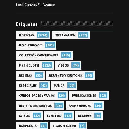
Lost Canvas 5 - Avance
Etiquetas
(1748)
(257)
NOTICIAS
EXCLAMATION
(205)
U.S.S.PODCAST
(155)
COLECCIÓN CANCERSAINT
(113)
(84)
MYTH CLOTH
VÍDEOS
(55)
(44)
RESINAS
REPAINTS Y CUSTOMS
(42)
(29)
ESPECIALES
MANGA
(26)
(22)
CURIOSIDADES Y VARIOS
PUBLICACIONES
(16)
(14)
REVISTA MIS-SANTOS
ANIME HEROES
(12)
(12)
(9)
AVISOS
EVENTOS
BLOKEES
(7)
(7)
BANPRESTO
FIGUARTSZERO