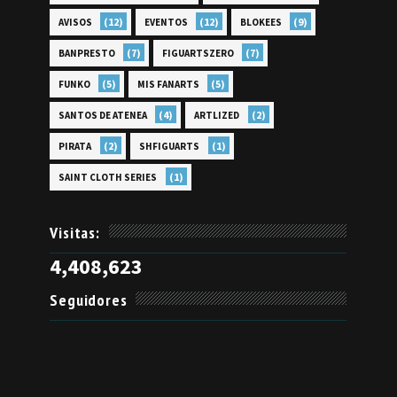
(12)
(12)
(9)
AVISOS
EVENTOS
BLOKEES
(7)
(7)
BANPRESTO
FIGUARTSZERO
(5)
(5)
FUNKO
MIS FANARTS
(4)
(2)
SANTOS DE ATENEA
ARTLIZED
(2)
(1)
PIRATA
SHFIGUARTS
(1)
SAINT CLOTH SERIES
Visitas:
4,408,623
Seguidores