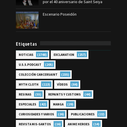
por el 40 aniversario de Saint Seiya
Escenario Poseidón
Etiquetas
(1748)
(257)
NOTICIAS
EXCLAMATION
(205)
U.S.S.PODCAST
(155)
COLECCIÓN CANCERSAINT
(113)
(84)
MYTH CLOTH
VÍDEOS
(55)
(44)
RESINAS
REPAINTS Y CUSTOMS
(42)
(29)
ESPECIALES
MANGA
(26)
(22)
CURIOSIDADES Y VARIOS
PUBLICACIONES
(16)
(14)
REVISTA MIS-SANTOS
ANIME HEROES