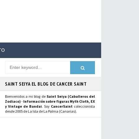
TO
SAINT SEIYA EL BLOG DE CANCER SAINT
Bienvenidos a mi blog de
Saint Seiya (Caballeros del
Zodiaco)
-
Información sobre figuras Myth Cloth, EX
y Vintage de Bandai
. Soy
CancerSaint
coleccionista
desde 2005 de La Isla de La Palma (Canarias).