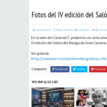
Fotos del IV edición del Sa
CancerSaint
Mayo 15, 2011
Noticias
,
0
Comme
En la web del Canarias7, podemos ver esta senc
IV edición del Salón del Manga de Gran Canaria.
Ver galería:
http://canarias7.es/multimedia/galeria.cfm
Comparte:
Facebook
Twitter
Pinterest
YOU MAY ALSO LIKE