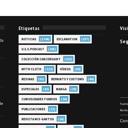
Etiquetas
Vis
(1748)
(257)
NOTICIAS
EXCLAMATION
da
Seg
(205)
U.S.S.PODCAST
(155)
COLECCIÓN CANCERSAINT
(113)
(84)
MYTH CLOTH
VÍDEOS
(55)
(44)
RESINAS
REPAINTS Y CUSTOMS
(42)
(29)
ESPECIALES
MANGA
(26)
CURIOSIDADES Y VARIOS
de
Fuente
(22)
PUBLICACIONES
Bandai
(16)
REVISTA MIS-SANTOS
Con