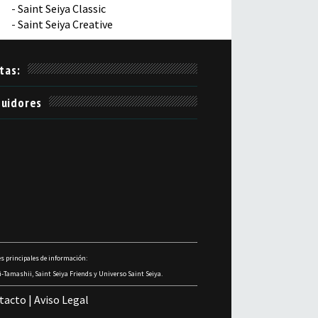
-
Saint Seiya Classic
-
Saint Seiya Creative
itas:
uidores
s principales de información:
-Tamashii, Saint Seiya Friends y Universo Saint Seiya.
tacto
|
Aviso Legal