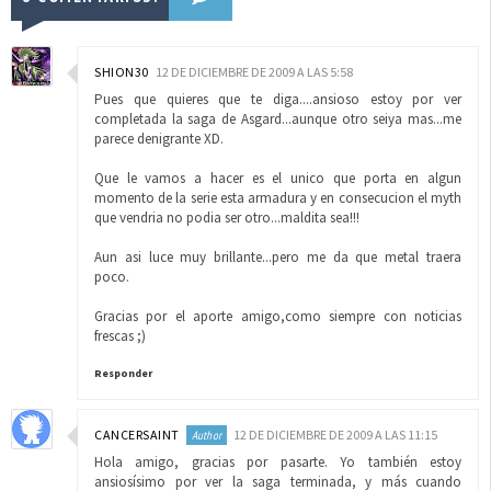
SHION30
12 DE DICIEMBRE DE 2009 A LAS 5:58
Pues que quieres que te diga....ansioso estoy por ver
completada la saga de Asgard...aunque otro seiya mas...me
parece denigrante XD.
Que le vamos a hacer es el unico que porta en algun
momento de la serie esta armadura y en consecucion el myth
que vendria no podia ser otro...maldita sea!!!
Aun asi luce muy brillante...pero me da que metal traera
poco.
Gracias por el aporte amigo,como siempre con noticias
frescas ;)
Responder
CANCERSAINT
12 DE DICIEMBRE DE 2009 A LAS 11:15
Hola amigo, gracias por pasarte. Yo también estoy
ansiosísimo por ver la saga terminada, y más cuando