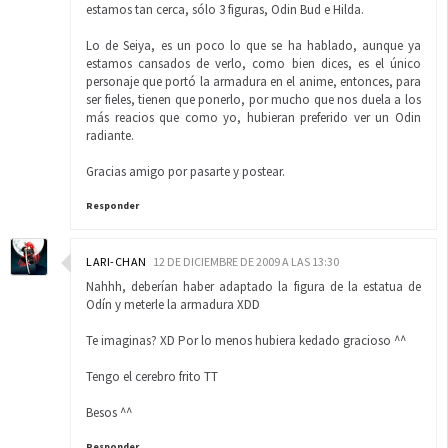
estamos tan cerca, sólo 3 figuras, Odin Bud e Hilda.
Lo de Seiya, es un poco lo que se ha hablado, aunque ya
estamos cansados de verlo, como bien dices, es el único
personaje que portó la armadura en el anime, entonces, para
ser fieles, tienen que ponerlo, por mucho que nos duela a los
más reacios que como yo, hubieran preferido ver un Odin
radiante.
Gracias amigo por pasarte y postear.
Responder
LARI-CHAN
12 DE DICIEMBRE DE 2009 A LAS 13:30
Nahhh, deberían haber adaptado la figura de la estatua de
Odín y meterle la armadura XDD
Te imaginas? XD Por lo menos hubiera kedado gracioso ^^
Tengo el cerebro frito TT
Besos ^^
Responder