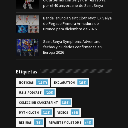
Cloth Series con Seiya de Pegaso V1
por el 40 aniversario de Saint Seiya
Bandai anuncia Saint Cloth Myth EX Seiya
de Pegaso Primera Armadura de
Bronce para diciembre de 2026
Saint Seiya Symphonic Adventure:
fechas y ciudades confirmadas en
Europa 2026
Etiquetas
(1747)
(257)
NOTICIAS
EXCLAMATION
(205)
U.S.S.PODCAST
(155)
COLECCIÓN CANCERSAINT
(113)
(84)
MYTH CLOTH
VÍDEOS
(55)
(44)
RESINAS
REPAINTS Y CUSTOMS