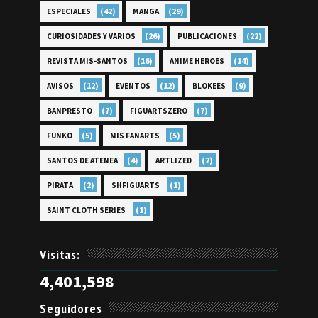
(42)
(29)
ESPECIALES
MANGA
(26)
(22)
CURIOSIDADES Y VARIOS
PUBLICACIONES
(16)
(14)
REVISTA MIS-SANTOS
ANIME HEROES
(12)
(12)
(9)
AVISOS
EVENTOS
BLOKEES
(7)
(7)
BANPRESTO
FIGUARTSZERO
(5)
(5)
FUNKO
MIS FANARTS
(4)
(2)
SANTOS DE ATENEA
ARTLIZED
(2)
(1)
PIRATA
SHFIGUARTS
(1)
SAINT CLOTH SERIES
Visitas:
4,401,598
Seguidores