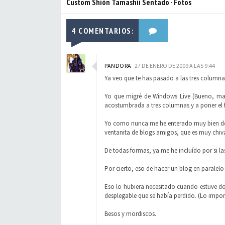
Custom Shión Tamashii Sentado - Fotos
4 COMENTARIOS:
PANDORA
27 DE ENERO DE 2009 A LAS 9:44
Ya veo que te has pasado a las tres column
Yo que migré de Windows Live (Bueno, mas 
acostumbrada a tres columnas y a poner el 
Yo como nunca me he enterado muy bien de 
ventanita de blogs amigos, que es muy chiva
De todas formas, ya me he incluído por si l
Por cierto, eso de hacer un blog en paralelo
Eso lo hubiera necesitado cuando estuve do
desplegable que se había perdido. (Lo impor
Besos y mordiscos.