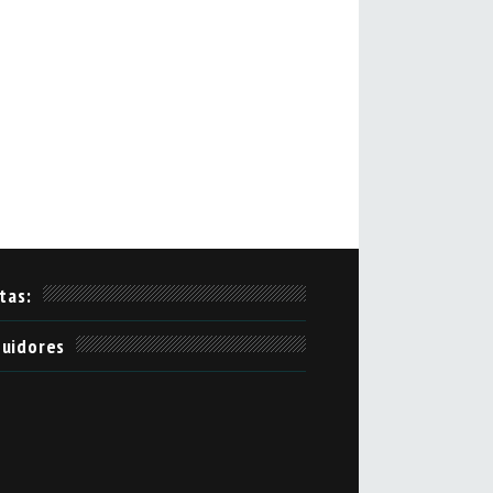
itas:
uidores