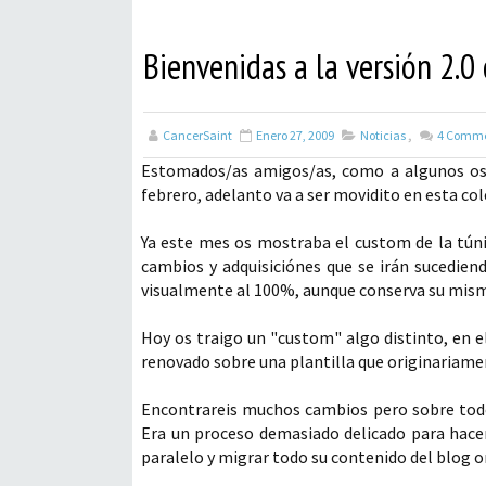
Bienvenidas a la versión 2.0
CancerSaint
Enero 27, 2009
Noticias
,
4
Comme
Estomados/as amigos/as, como a algunos os 
febrero, adelanto va a ser movidito en esta col
Ya este mes os mostraba el custom de la túni
cambios y adquisiciónes que se irán sucedien
visualmente al 100%, aunque conserva su mismo
Hoy os traigo un "custom" algo distinto, en e
renovado sobre una plantilla que originariament
Encontrareis muchos cambios pero sobre todo l
Era un proceso demasiado delicado para hacerl
paralelo y migrar todo su contenido del blog or