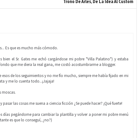
Trono De Arles, De La Idea Al Custom
as... Es que es mucho más cómodo.
bien el Sr. Gates me echó cargándose mi pobre "Villa Palatino") y estaba
fondo que me diera la real gana, me costó acostumbrarme a blogger.
esos de los seguimientos y no me fío mucho, siempre me había fijado en mi
ta y me lo cuenta todo...¡Jajaja!
as moscas.
 y pasar las cosas me suena a ciencia ficción ¿Se puede hacer? ¡Qué fuerte!
s días pegándome para cambiar la plantilla y volver a poner mi pobre menú
tante es que lo conseguí, ¿no?)