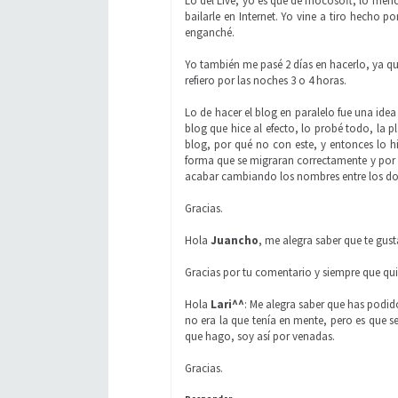
Lo del Live, yo es que de mocosoft, lo menos
bailarle en Internet. Yo vine a tiro hecho 
enganché.
Yo también me pasé 2 días en hacerlo, ya qu
refiero por las noches 3 o 4 horas.
Lo de hacer el blog en paralelo fue una id
blog que hice al efecto, lo probé todo, la p
blog, por qué no con este, y entonces lo h
forma que se migraran correctamente y por 
acabar cambiando los nombres entre los do
Gracias.
Hola
Juancho
, me alegra saber que te gus
Gracias por tu comentario y siempre que quie
Hola
Lari^^
: Me alegra saber que has podi
no era la que tenía en mente, pero es que se
que hago, soy así por venadas.
Gracias.