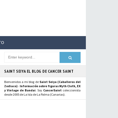
TO
SAINT SEIYA EL BLOG DE CANCER SAINT
Bienvenidos a mi blog de
Saint Seiya (Caballeros del
Zodiaco)
-
Información sobre figuras Myth Cloth, EX
y Vintage de Bandai
. Soy
CancerSaint
coleccionista
desde 2005 de La Isla de La Palma (Canarias).