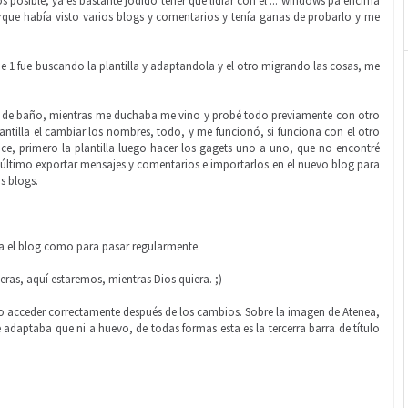
 posible, ya es bastante jodido tener que lidiar con el ... windows pa encima
porque había visto varios blogs y comentarios y tenía ganas de probarlo y me
e 1 fue buscando la plantilla y adaptandola y el otro migrando las cosas, me
ea de baño, mientras me duchaba me vino y probé todo previamente con otro
lantilla el cambiar los nombres, todo, y me funcionó, si funciona con el otro
ice, primero la plantilla luego hacer los gagets uno a uno, que no encontré
último exportar mensajes y comentarios e importarlos en el nuevo blog para
s blogs.
ta el blog como para pasar regularmente.
ras, aquí estaremos, mientras Dios quiera. ;)
do acceder correctamente después de los cambios. Sobre la imagen de Atenea,
 adaptaba que ni a huevo, de todas formas esta es la tercerra barra de título