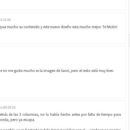
S 12:02
gusa mucho su contenido y este nuevo diseño esta mucho mejor. Te felcito!
que no me gusta mucho es la imagen de Saori, pero el resto está muy bien.
 LAS 20:16
etrás de las 3 columnas, no lo había hecho antes por falta de tiempo para
 monda, pero ya escapa.