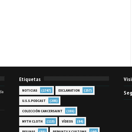
Etiquetas
Vis
(1747)
(257)
NOTICIAS
EXCLAMATION
da
Seg
(205)
U.S.S.PODCAST
(155)
COLECCIÓN CANCERSAINT
(113)
(84)
MYTH CLOTH
VÍDEOS
(55)
(44)
RESINAS
REPAINTS Y CUSTOMS