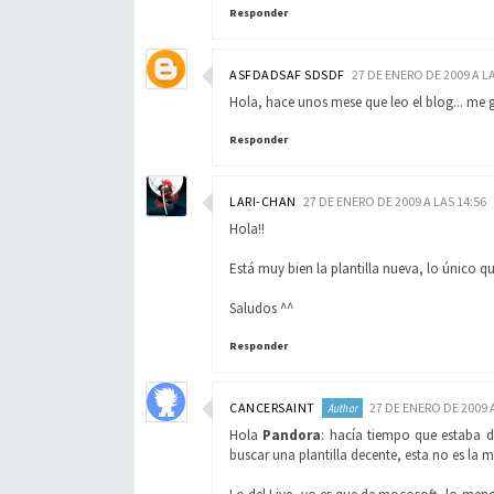
Responder
ASFDADSAF SDSDF
27 DE ENERO DE 2009 A LA
Hola, hace unos mese que leo el blog... me 
Responder
LARI-CHAN
27 DE ENERO DE 2009 A LAS 14:56
Hola!!
Está muy bien la plantilla nueva, lo único 
Saludos ^^
Responder
CANCERSAINT
27 DE ENERO DE 2009 A
Hola
Pandora
: hacía tiempo que estaba d
buscar una plantilla decente, esta no es la