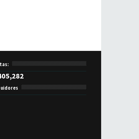
itas:
405,282
uidores