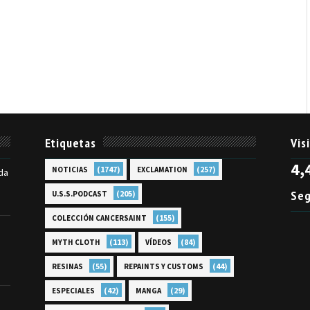
Etiquetas
Vis
4,
(1747)
(257)
NOTICIAS
EXCLAMATION
da
Seg
(205)
U.S.S.PODCAST
(155)
COLECCIÓN CANCERSAINT
(113)
(84)
MYTH CLOTH
VÍDEOS
(55)
(44)
RESINAS
REPAINTS Y CUSTOMS
(42)
(29)
ESPECIALES
MANGA