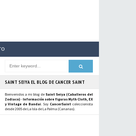
TO
SAINT SEIYA EL BLOG DE CANCER SAINT
Bienvenidos a mi blog de
Saint Seiya (Caballeros del
Zodiaco)
-
Información sobre figuras Myth Cloth, EX
y Vintage de Bandai
. Soy
CancerSaint
coleccionista
desde 2005 de La Isla de La Palma (Canarias).