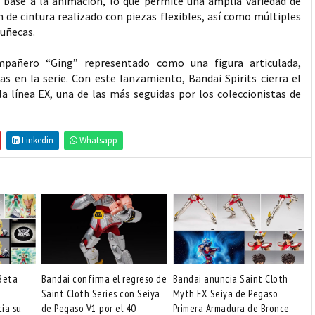
n base a la animación, lo que permite una amplia variedad de
 de cintura realizado con piezas flexibles, así como múltiples
muñecas.
mpañero “Ging” representado como una figura articulada,
s en la serie. Con este lanzamiento, Bandai Spirits cierra el
a línea EX, una de las más seguidas por los coleccionistas de
Linkedin
Whatsapp
Beta
Bandai confirma el regreso de
Bandai anuncia Saint Cloth
Saint Cloth Series con Seiya
Myth EX Seiya de Pegaso
cia su
de Pegaso V1 por el 40
Primera Armadura de Bronce