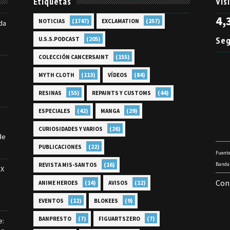
Etiquetas
Vis
4,
(1747)
(257)
NOTICIAS
EXCLAMATION
da
Seg
(205)
U.S.S.PODCAST
(155)
COLECCIÓN CANCERSAINT
(113)
(84)
MYTH CLOTH
VÍDEOS
(55)
(44)
RESINAS
REPAINTS Y CUSTOMS
(42)
(29)
ESPECIALES
MANGA
(26)
CURIOSIDADES Y VARIOS
de
(22)
PUBLICACIONES
Fuente
(16)
Bandai
REVISTA MIS-SANTOS
EX
Con
(14)
(12)
ANIME HEROES
AVISOS
(12)
(9)
EVENTOS
BLOKEES
(7)
(7)
BANPRESTO
FIGUARTSZERO
e: