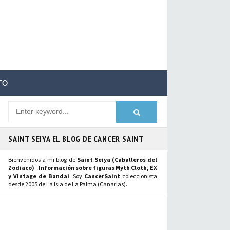
TO
SAINT SEIYA EL BLOG DE CANCER SAINT
Bienvenidos a mi blog de
Saint Seiya (Caballeros del
Zodiaco)
-
Información sobre figuras Myth Cloth, EX
y Vintage de Bandai
. Soy
CancerSaint
coleccionista
desde 2005 de La Isla de La Palma (Canarias).