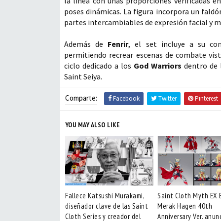
la línea con unas proporciones verificadas e
poses dinámicas. La figura incorpora un faldón
partes intercambiables de expresión facial y 
Además de
Fenrir
, el set incluye a su co
permitiendo recrear escenas de combate vista
ciclo dedicado a los
God Warriors
dentro de l
Saint Seiya.
Comparte:
Facebook
Twitter
Pinterest
YOU MAY ALSO LIKE
Fallece Katsushi Murakami,
Saint Cloth Myth EX 
diseñador clave de las Saint
Merak Hagen 40th
Cloth Series y creador del
Anniversary Ver. anun