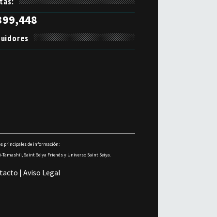
itas:
399,448
uidores
s principales de información:
-Tamashii, Saint Seiya Friends y Universo Saint Seiya.
tacto
|
Aviso Legal