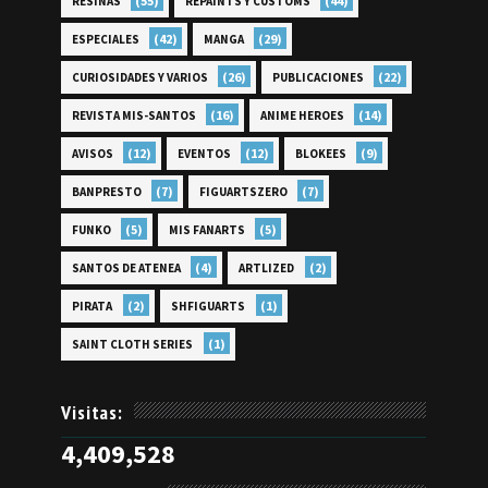
(55)
(44)
RESINAS
REPAINTS Y CUSTOMS
(42)
(29)
ESPECIALES
MANGA
(26)
(22)
CURIOSIDADES Y VARIOS
PUBLICACIONES
(16)
(14)
REVISTA MIS-SANTOS
ANIME HEROES
(12)
(12)
(9)
AVISOS
EVENTOS
BLOKEES
(7)
(7)
BANPRESTO
FIGUARTSZERO
(5)
(5)
FUNKO
MIS FANARTS
(4)
(2)
SANTOS DE ATENEA
ARTLIZED
(2)
(1)
PIRATA
SHFIGUARTS
(1)
SAINT CLOTH SERIES
Visitas:
4,409,528