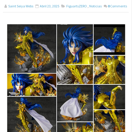
Saint Seiya Webs
Abril 23, 2025
FiguartsZERO
,
Noticias
0
Comments