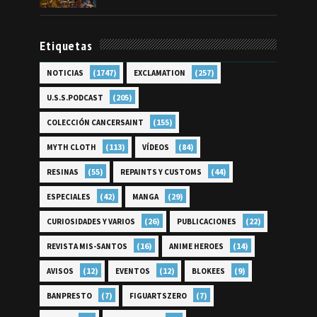
Etiquetas
(1747)
(257)
NOTICIAS
EXCLAMATION
(205)
U.S.S.PODCAST
(155)
COLECCIÓN CANCERSAINT
(113)
(84)
MYTH CLOTH
VÍDEOS
(55)
(44)
RESINAS
REPAINTS Y CUSTOMS
(42)
(29)
ESPECIALES
MANGA
(26)
(22)
CURIOSIDADES Y VARIOS
PUBLICACIONES
(16)
(14)
REVISTA MIS-SANTOS
ANIME HEROES
(12)
(12)
(9)
AVISOS
EVENTOS
BLOKEES
(7)
(7)
BANPRESTO
FIGUARTSZERO