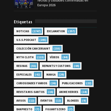
fechas y ciudades confirmadas en
Europa 2026
Etiquetas
(1747)
(257)
NOTICIAS
EXCLAMATION
(205)
U.S.S.PODCAST
(155)
COLECCIÓN CANCERSAINT
(113)
(84)
MYTH CLOTH
VÍDEOS
(55)
(44)
RESINAS
REPAINTS Y CUSTOMS
(42)
(29)
ESPECIALES
MANGA
(26)
(22)
CURIOSIDADES Y VARIOS
PUBLICACIONES
(16)
(14)
REVISTA MIS-SANTOS
ANIME HEROES
(12)
(12)
(9)
AVISOS
EVENTOS
BLOKEES
(7)
(7)
BANPRESTO
FIGUARTSZERO