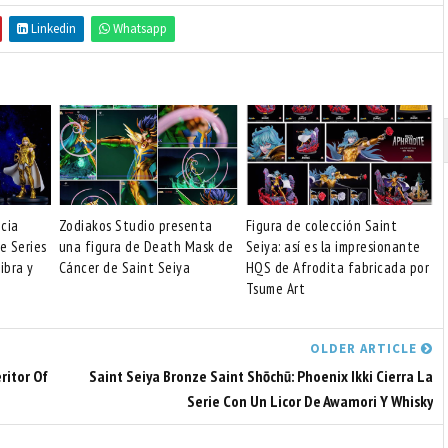
Linkedin
Whatsapp
cia
Zodiakos Studio presenta
Figura de colección Saint
e Series
una figura de Death Mask de
Seiya: así es la impresionante
Libra y
Cáncer de Saint Seiya
HQS de Afrodita fabricada por
Tsume Art
OLDER ARTICLE
ritor Of
Saint Seiya Bronze Saint Shōchū: Phoenix Ikki Cierra La
Serie Con Un Licor De Awamori Y Whisky