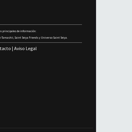
s principales de información:
-Tamashii, Saint Seiya Friends y Universo Saint Seiya.
tacto
|
Aviso Legal