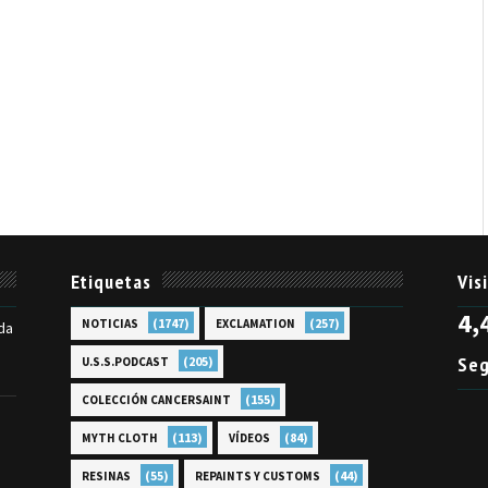
Etiquetas
Vis
4,
(1747)
(257)
NOTICIAS
EXCLAMATION
da
Seg
(205)
U.S.S.PODCAST
(155)
COLECCIÓN CANCERSAINT
(113)
(84)
MYTH CLOTH
VÍDEOS
(55)
(44)
RESINAS
REPAINTS Y CUSTOMS