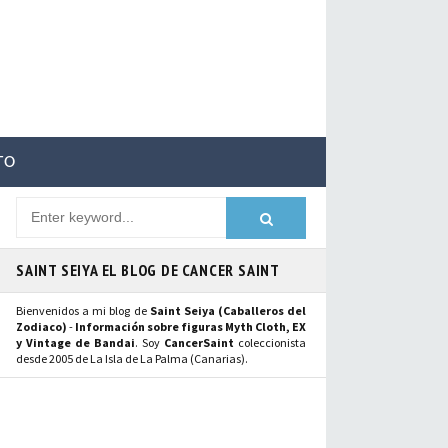
TO
SAINT SEIYA EL BLOG DE CANCER SAINT
Bienvenidos a mi blog de
Saint Seiya (Caballeros del
Zodiaco)
-
Información sobre figuras Myth Cloth, EX
y Vintage de Bandai
. Soy
CancerSaint
coleccionista
desde 2005 de La Isla de La Palma (Canarias).