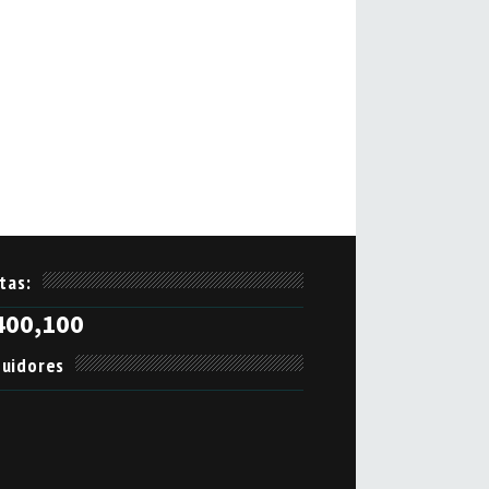
itas:
400,100
uidores