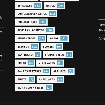
(42)
(29)
ESPECIALES
MANGA
(26)
CURIOSIDADES Y VARIOS
de
(22)
PUBLICACIONES
Fuente
(16)
Bandai
REVISTA MIS-SANTOS
EX
Con
(14)
(12)
ANIME HEROES
AVISOS
(12)
(9)
EVENTOS
BLOKEES
(7)
(7)
BANPRESTO
FIGUARTSZERO
e:
en
(5)
(5)
FUNKO
MIS FANARTS
(4)
(2)
SANTOS DE ATENEA
ARTLIZED
(2)
(1)
PIRATA
SHFIGUARTS
(1)
SAINT CLOTH SERIES