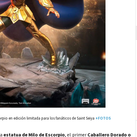
orpio en edición limitada para los fanáticos de Saint Seiya
+FOTOS
la
estatua de Milo de Escorpio
, el primer
Caballero Dorado o