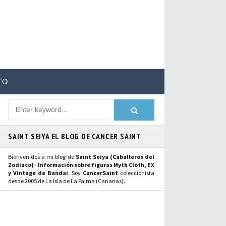
TO
SAINT SEIYA EL BLOG DE CANCER SAINT
Bienvenidos a mi blog de
Saint Seiya (Caballeros del
Zodiaco)
-
Información sobre figuras Myth Cloth, EX
y Vintage de Bandai
. Soy
CancerSaint
coleccionista
desde 2005 de La Isla de La Palma (Canarias).