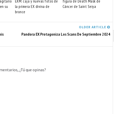
agitario
EXM: caja y nuevas fotos de
figura de Death Mask de
 en su
la primera EX divina de
Cáncer de Saint Seiya
bronce
OLDER ARTICLE
nis
Pandora EX Protagoniza Los Scans De Septiembre 2024
mentarios, ¿Tú que opinas?