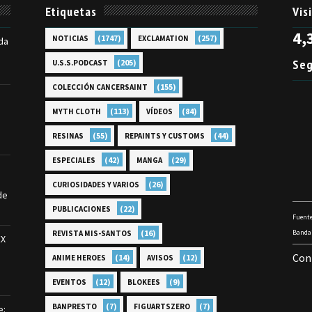
Etiquetas
Vis
4,
(1747)
(257)
NOTICIAS
EXCLAMATION
da
Seg
(205)
U.S.S.PODCAST
(155)
COLECCIÓN CANCERSAINT
(113)
(84)
MYTH CLOTH
VÍDEOS
(55)
(44)
RESINAS
REPAINTS Y CUSTOMS
(42)
(29)
ESPECIALES
MANGA
(26)
CURIOSIDADES Y VARIOS
de
(22)
PUBLICACIONES
Fuente
(16)
Bandai
REVISTA MIS-SANTOS
EX
Con
(14)
(12)
ANIME HEROES
AVISOS
(12)
(9)
EVENTOS
BLOKEES
(7)
(7)
BANPRESTO
FIGUARTSZERO
e: