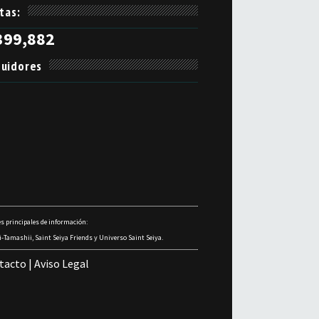
itas:
399,882
uidores
s principales de información:
-Tamashii, Saint Seiya Friends y Universo Saint Seiya.
tacto
|
Aviso Legal