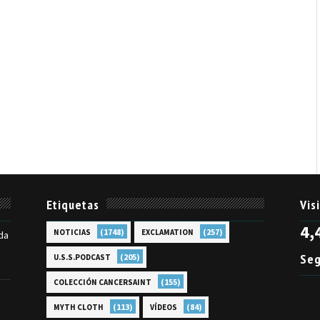
Etiquetas
Vis
4,
(1748)
(257)
NOTICIAS
EXCLAMATION
da
Seg
(205)
U.S.S.PODCAST
(155)
COLECCIÓN CANCERSAINT
(113)
(84)
MYTH CLOTH
VÍDEOS