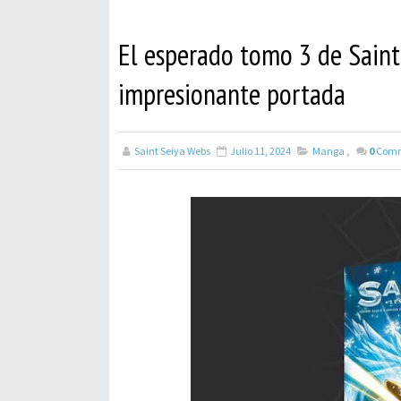
El esperado tomo 3 de Saint
impresionante portada
Saint Seiya Webs
Julio 11, 2024
Manga
,
0
Com