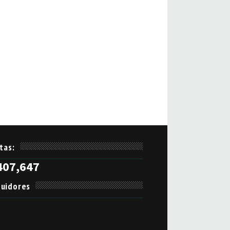
itas:
407,647
uidores