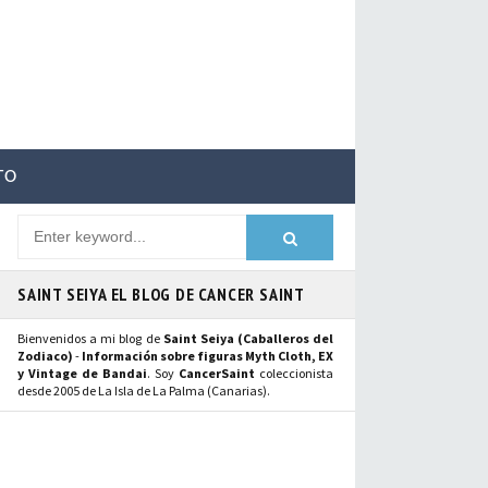
TO
SAINT SEIYA EL BLOG DE CANCER SAINT
Bienvenidos a mi blog de
Saint Seiya (Caballeros del
Zodiaco)
-
Información sobre figuras Myth Cloth, EX
y Vintage de Bandai
. Soy
CancerSaint
coleccionista
desde 2005 de La Isla de La Palma (Canarias).