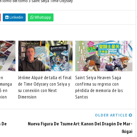
 el lomo del tomo 3 Saint Seiya Time Odyssey
Linkedin
Whatsapp
en
Jérôme Alquié detalla el final
Saint Seiya Heaven Saga
l manga
de Time Odyssey con Seiya y
confirma su regreso con
6 en
su conexión con Next
pérdida de memoria de los
pion
Dimension
Santos
OLDER ARTICLE
a De
Nueva Figura De Tsume Art: Kanon Del Dragón De Mar -
Ikigai