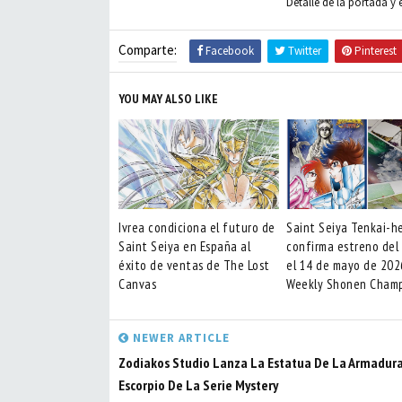
Detalle de la portada y
Comparte:
Facebook
Twitter
Pinterest
YOU MAY ALSO LIKE
Ivrea condiciona el futuro de
Saint Seiya Tenkai-h
Saint Seiya en España al
confirma estreno de
éxito de ventas de The Lost
el 14 de mayo de 202
Canvas
Weekly Shonen Cham
NEWER ARTICLE
Zodiakos Studio Lanza La Estatua De La Armadur
Escorpio De La Serie Mystery