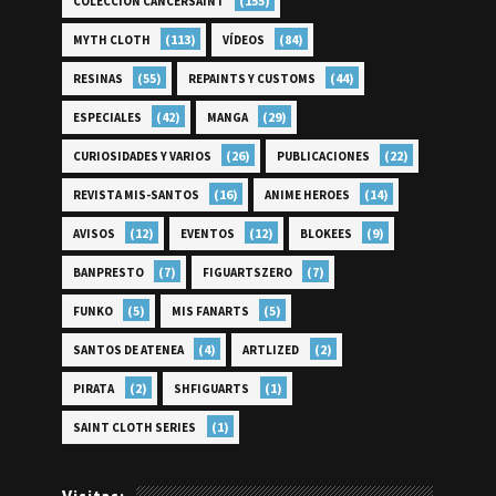
(155)
COLECCIÓN CANCERSAINT
(113)
(84)
MYTH CLOTH
VÍDEOS
(55)
(44)
RESINAS
REPAINTS Y CUSTOMS
(42)
(29)
ESPECIALES
MANGA
(26)
(22)
CURIOSIDADES Y VARIOS
PUBLICACIONES
(16)
(14)
REVISTA MIS-SANTOS
ANIME HEROES
(12)
(12)
(9)
AVISOS
EVENTOS
BLOKEES
(7)
(7)
BANPRESTO
FIGUARTSZERO
(5)
(5)
FUNKO
MIS FANARTS
(4)
(2)
SANTOS DE ATENEA
ARTLIZED
(2)
(1)
PIRATA
SHFIGUARTS
(1)
SAINT CLOTH SERIES