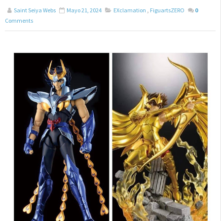
Saint Seiya Webs
Mayo 21, 2024
EXclamation
,
FiguartsZERO
0
Comments