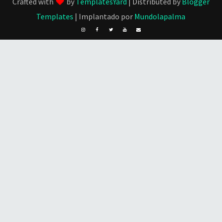
Crafted with
by
TemplatesYard
| Distributed by
Blogger
Templates
| Implantado por
Mundolapalma