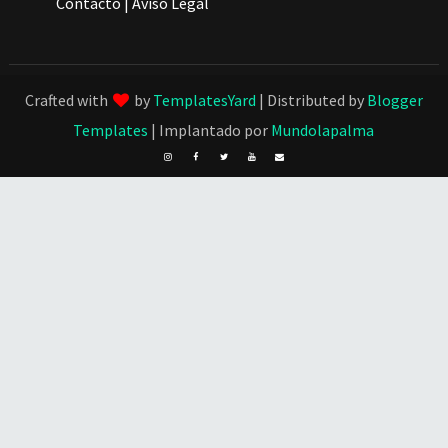
Contacto
|
Aviso Legal
Crafted with
by
TemplatesYard
| Distributed by
Blogger
Templates
| Implantado por
Mundolapalma