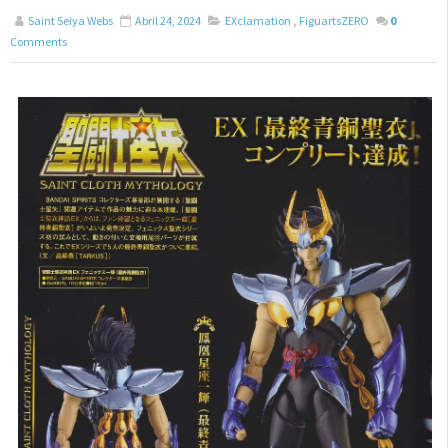
Saint Seiya Webs
Abril 24, 2024
EXclamation
,
FiguartsZERO
0
Comments