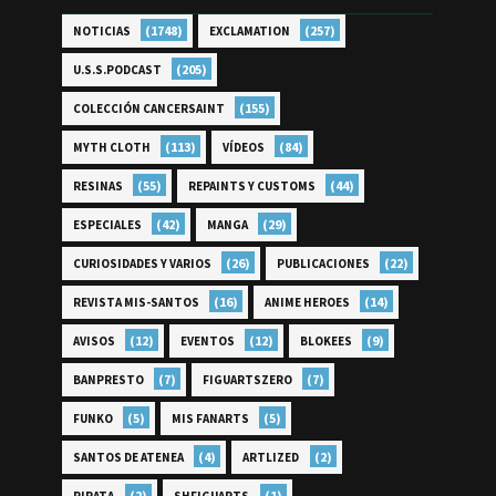
(1748)
(257)
NOTICIAS
EXCLAMATION
(205)
U.S.S.PODCAST
(155)
COLECCIÓN CANCERSAINT
(113)
(84)
MYTH CLOTH
VÍDEOS
(55)
(44)
RESINAS
REPAINTS Y CUSTOMS
(42)
(29)
ESPECIALES
MANGA
(26)
(22)
CURIOSIDADES Y VARIOS
PUBLICACIONES
(16)
(14)
REVISTA MIS-SANTOS
ANIME HEROES
(12)
(12)
(9)
AVISOS
EVENTOS
BLOKEES
(7)
(7)
BANPRESTO
FIGUARTSZERO
(5)
(5)
FUNKO
MIS FANARTS
(4)
(2)
SANTOS DE ATENEA
ARTLIZED
(2)
(1)