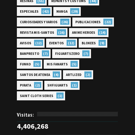
(55)
(44)
RESINAS
REPAINTS Y CUSTOMS
(42)
(29)
ESPECIALES
MANGA
(26)
(22)
CURIOSIDADES Y VARIOS
PUBLICACIONES
(16)
(14)
REVISTA MIS-SANTOS
ANIME HEROES
(12)
(12)
(9)
AVISOS
EVENTOS
BLOKEES
(7)
(7)
BANPRESTO
FIGUARTSZERO
(5)
(5)
FUNKO
MIS FANARTS
(4)
(2)
SANTOS DE ATENEA
ARTLIZED
(2)
(1)
PIRATA
SHFIGUARTS
(1)
SAINT CLOTH SERIES
Visitas:
4,406,268