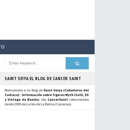
TO
SAINT SEIYA EL BLOG DE CANCER SAINT
Bienvenidos a mi blog de
Saint Seiya (Caballeros del
Zodiaco)
-
Información sobre figuras Myth Cloth, EX
y Vintage de Bandai
. Soy
CancerSaint
coleccionista
desde 2005 de La Isla de La Palma (Canarias).