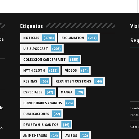
Etiquetas
Vis
(1748)
(257)
NOTICIAS
EXCLAMATION
da
Seg
(205)
U.S.S.PODCAST
(155)
COLECCIÓN CANCERSAINT
(113)
(84)
MYTH CLOTH
VÍDEOS
(55)
(44)
RESINAS
REPAINTS Y CUSTOMS
(42)
(29)
ESPECIALES
MANGA
(26)
CURIOSIDADES Y VARIOS
de
Fuente
(22)
PUBLICACIONES
Bandai
(16)
REVISTA MIS-SANTOS
Con
EX
(14)
(12)
ANIME HEROES
AVISOS