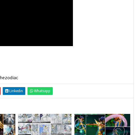
thezodiac
Linkedin
Whatsapp