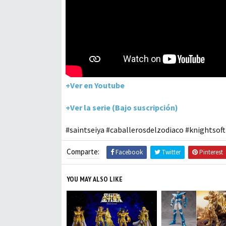
+Ver en Youtube
+Ver la serie (Bajo suscripción)
#saintseiya #caballerosdelzodiaco #knightsof
Comparte:
Facebook
Twitter
Pinterest
YOU MAY ALSO LIKE