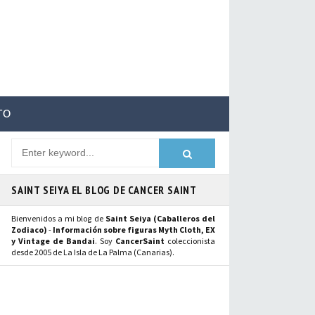
TO
SAINT SEIYA EL BLOG DE CANCER SAINT
Bienvenidos a mi blog de
Saint Seiya (Caballeros del
Zodiaco)
-
Información sobre figuras Myth Cloth, EX
y Vintage de Bandai
. Soy
CancerSaint
coleccionista
desde 2005 de La Isla de La Palma (Canarias).