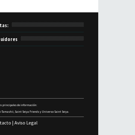
itas:
uidores
s principales de información:
-Tamashii, Saint Seiya Friends y Universo Saint Seiya.
tacto
|
Aviso Legal