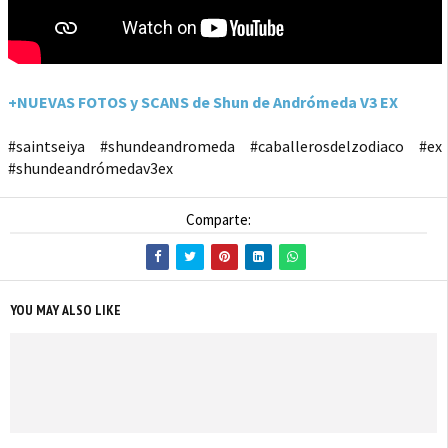
+NUEVAS FOTOS y SCANS de Shun de Andrómeda V3 EX
#saintseiya #shundeandromeda #caballerosdelzodiaco #ex
#shundeandrómedav3ex
Comparte:
YOU MAY ALSO LIKE