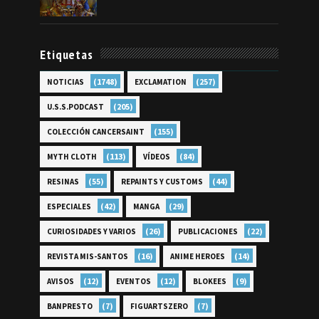
Etiquetas
(1748)
(257)
NOTICIAS
EXCLAMATION
(205)
U.S.S.PODCAST
(155)
COLECCIÓN CANCERSAINT
(113)
(84)
MYTH CLOTH
VÍDEOS
(55)
(44)
RESINAS
REPAINTS Y CUSTOMS
(42)
(29)
ESPECIALES
MANGA
(26)
(22)
CURIOSIDADES Y VARIOS
PUBLICACIONES
(16)
(14)
REVISTA MIS-SANTOS
ANIME HEROES
(12)
(12)
(9)
AVISOS
EVENTOS
BLOKEES
(7)
(7)
BANPRESTO
FIGUARTSZERO