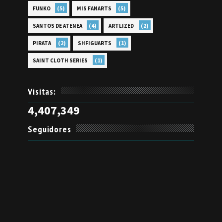
(5)
(5)
FUNKO
MIS FANARTS
(4)
(2)
SANTOS DE ATENEA
ARTLIZED
(2)
(1)
PIRATA
SHFIGUARTS
(1)
SAINT CLOTH SERIES
Visitas:
4,407,349
Seguidores