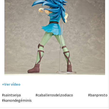
+Ver vídeo
#saintseiya #caballerosdelzodiaco #banpresto
#kanondegéminis