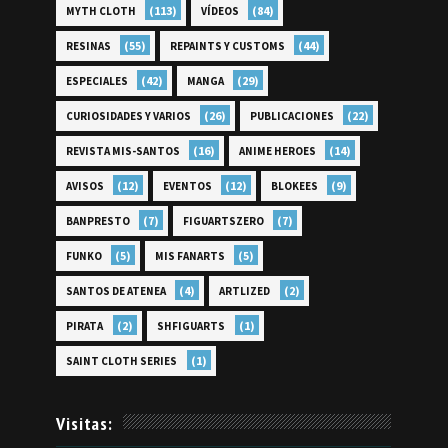
(113)
(84)
MYTH CLOTH
VÍDEOS
(55)
(44)
RESINAS
REPAINTS Y CUSTOMS
(42)
(29)
ESPECIALES
MANGA
(26)
(22)
CURIOSIDADES Y VARIOS
PUBLICACIONES
(16)
(14)
REVISTA MIS-SANTOS
ANIME HEROES
(12)
(12)
(9)
AVISOS
EVENTOS
BLOKEES
(7)
(7)
BANPRESTO
FIGUARTSZERO
(5)
(5)
FUNKO
MIS FANARTS
(4)
(2)
SANTOS DE ATENEA
ARTLIZED
(2)
(1)
PIRATA
SHFIGUARTS
(1)
SAINT CLOTH SERIES
Visitas: