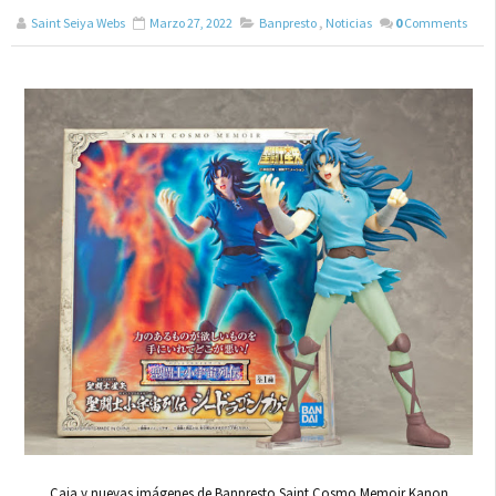
Saint Seiya Webs
Marzo 27, 2022
Banpresto
,
Noticias
0
Comments
Caja y nuevas imágenes de Banpresto Saint Cosmo Memoir Kanon