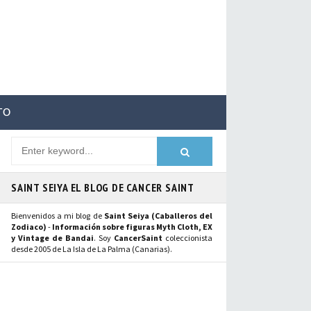
TO
SAINT SEIYA EL BLOG DE CANCER SAINT
Bienvenidos a mi blog de
Saint Seiya (Caballeros del
Zodiaco)
-
Información sobre figuras Myth Cloth, EX
y Vintage de Bandai
. Soy
CancerSaint
coleccionista
desde 2005 de La Isla de La Palma (Canarias).