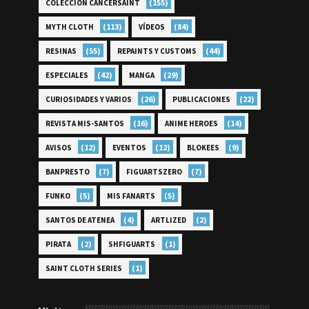
(155)
COLECCIÓN CANCERSAINT
(113)
(84)
MYTH CLOTH
VÍDEOS
(55)
(44)
RESINAS
REPAINTS Y CUSTOMS
(42)
(29)
ESPECIALES
MANGA
(26)
(22)
CURIOSIDADES Y VARIOS
PUBLICACIONES
(16)
(14)
REVISTA MIS-SANTOS
ANIME HEROES
(12)
(12)
(9)
AVISOS
EVENTOS
BLOKEES
(7)
(7)
BANPRESTO
FIGUARTSZERO
(5)
(5)
FUNKO
MIS FANARTS
(4)
(2)
SANTOS DE ATENEA
ARTLIZED
(2)
(1)
PIRATA
SHFIGUARTS
(1)
SAINT CLOTH SERIES