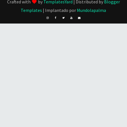
Crafted with
by
TemplatesYard
| Distributed by
Blogger
Templates
| Implantado por
Mundolapalma