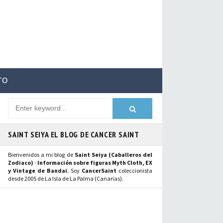
TO
SAINT SEIYA EL BLOG DE CANCER SAINT
Bienvenidos a mi blog de
Saint Seiya (Caballeros del
Zodiaco)
-
Información sobre figuras Myth Cloth, EX
y Vintage de Bandai
. Soy
CancerSaint
coleccionista
desde 2005 de La Isla de La Palma (Canarias).