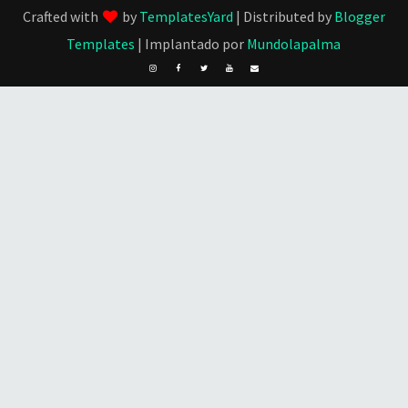
Crafted with
by
TemplatesYard
| Distributed by
Blogger
Templates
| Implantado por
Mundolapalma