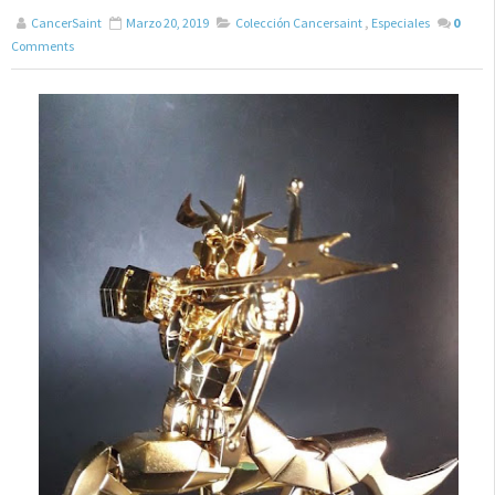
CancerSaint
Marzo 20, 2019
Colección Cancersaint
,
Especiales
0
Comments