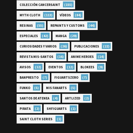
(155)
COLECCIÓN CANCERSAINT
(113)
(84)
MYTH CLOTH
VÍDEOS
(55)
(44)
RESINAS
REPAINTS Y CUSTOMS
(42)
(29)
ESPECIALES
MANGA
(26)
(22)
CURIOSIDADES Y VARIOS
PUBLICACIONES
(16)
(14)
REVISTA MIS-SANTOS
ANIME HEROES
(12)
(12)
(9)
AVISOS
EVENTOS
BLOKEES
(7)
(7)
BANPRESTO
FIGUARTSZERO
(5)
(5)
FUNKO
MIS FANARTS
(4)
(2)
SANTOS DE ATENEA
ARTLIZED
(2)
(1)
PIRATA
SHFIGUARTS
(1)
SAINT CLOTH SERIES