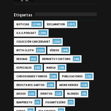
Etiquetas
(1748)
(257)
NOTICIAS
EXCLAMATION
(205)
U.S.S.PODCAST
(155)
COLECCIÓN CANCERSAINT
(113)
(84)
MYTH CLOTH
VÍDEOS
(55)
(44)
RESINAS
REPAINTS Y CUSTOMS
(42)
(29)
ESPECIALES
MANGA
(26)
(22)
CURIOSIDADES Y VARIOS
PUBLICACIONES
(16)
(14)
REVISTA MIS-SANTOS
ANIME HEROES
(12)
(12)
(9)
AVISOS
EVENTOS
BLOKEES
(7)
(7)
BANPRESTO
FIGUARTSZERO
(5)
(5)