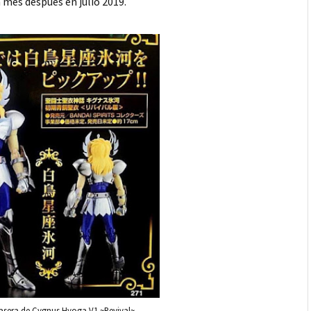
n mes después en julio 2019.
 trasera de Cygnus Hyoga V1 ~Revival~