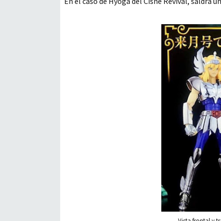
En el caso de Hyoga del Cisne Revival, saldrá u
Vista frontal y