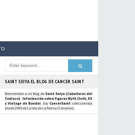
TO
SAINT SEIYA EL BLOG DE CANCER SAINT
Bienvenidos a mi blog de
Saint Seiya (Caballeros del
Zodiaco)
-
Información sobre figuras Myth Cloth, EX
y Vintage de Bandai
. Soy
CancerSaint
coleccionista
desde 2005 de La Isla de La Palma (Canarias).