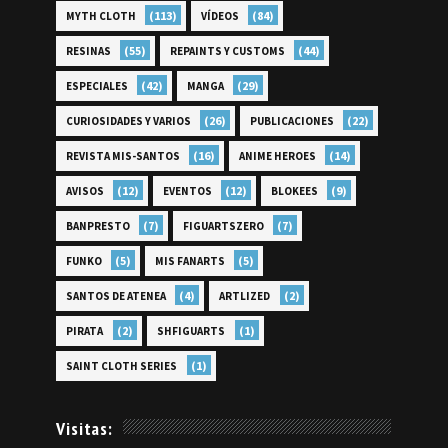
(113)
(84)
MYTH CLOTH
VÍDEOS
(55)
(44)
RESINAS
REPAINTS Y CUSTOMS
(42)
(29)
ESPECIALES
MANGA
(26)
(22)
CURIOSIDADES Y VARIOS
PUBLICACIONES
(16)
(14)
REVISTA MIS-SANTOS
ANIME HEROES
(12)
(12)
(9)
AVISOS
EVENTOS
BLOKEES
(7)
(7)
BANPRESTO
FIGUARTSZERO
(5)
(5)
FUNKO
MIS FANARTS
(4)
(2)
SANTOS DE ATENEA
ARTLIZED
(2)
(1)
PIRATA
SHFIGUARTS
(1)
SAINT CLOTH SERIES
Visitas: